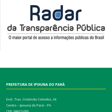
PREFEITURA DE IPIXUNA DO PARÁ
End.: Trav. Cristóvão Colombo, 34
Centro – Ipixuna do Pará – PA
CEP: 68637-000