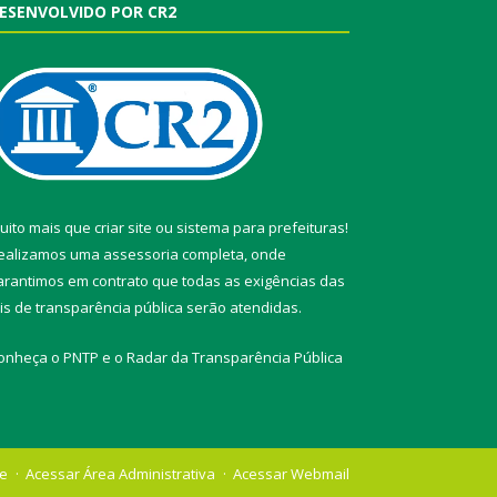
ESENVOLVIDO POR CR2
uito mais que
criar site
ou
sistema para prefeituras
!
ealizamos uma
assessoria
completa, onde
arantimos em contrato que todas as exigências das
eis de transparência pública
serão atendidas.
onheça o
PNTP
e o
Radar da Transparência Pública
te
Acessar Área Administrativa
Acessar Webmail