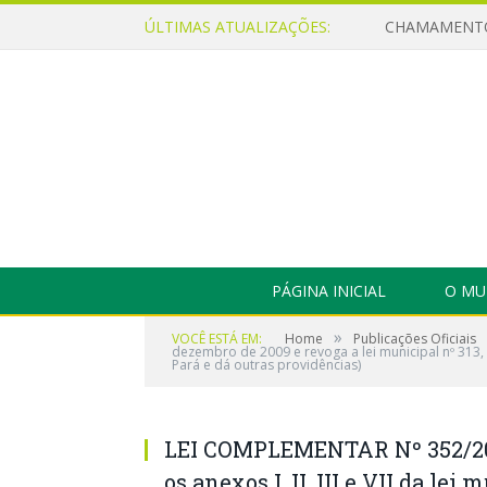
ÚLTIMAS ATUALIZAÇÕES:
PÁGINA INICIAL
O MU
»
VOCÊ ESTÁ EM:
Home
Publicações Oficiais
dezembro de 2009 e revoga a lei municipal nº 313,
Pará e dá outras providências)
LEI COMPLEMENTAR Nº 352/2019
os anexos I, II, III e VII da le