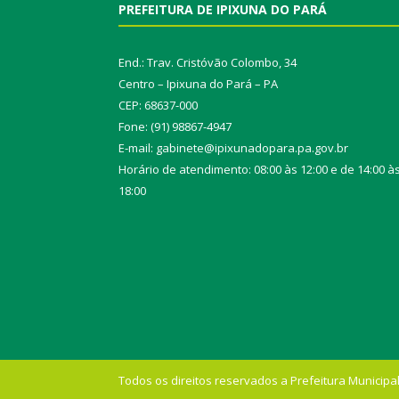
PREFEITURA DE IPIXUNA DO PARÁ
End.: Trav. Cristóvão Colombo, 34
Centro – Ipixuna do Pará – PA
CEP: 68637-000
Fone: (91) 98867-4947
E-mail: gabinete@ipixunadopara.pa.gov.br
Horário de atendimento: 08:00 às 12:00 e de 14:00 à
18:00
Todos os direitos reservados a Prefeitura Municipal