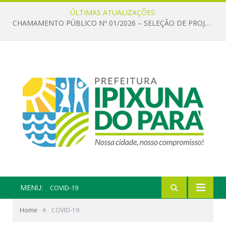
ÚLTIMAS ATUALIZAÇÕES:
CHAMAMENTO PÚBLICO Nº 01/2026 – SELEÇÃO DE PROJETOS PARA FIRMAR TERMO DE EXECUÇÃO CULTURAL COM RECURSOS DA POLÍTICA NACIONAL ALDIR BLANC DE FOMENTO À CULTURA – PNAB (LEI Nº 14.399/2022)
MENU:
COVID-19
»
Home
COVID-19