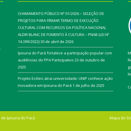
CHAMAMENTO PÚBLICO Nº 01/2026 – SELEÇÃO DE
PROJETOS PARA FIRMAR TERMO DE EXECUÇÃO
CULTURAL COM RECURSOS DA POLÍTICA NACIONAL
ALDIR BLANC DE FOMENTO À CULTURA – PNAB (LEI Nº
14.399/2022)
30 de abril de 2026
s
Ipixuna do Pará fortalece a participação popular com
M
audiências do PPA Participativo
23 de outubro de
R
2025
g
l
Projeto Ecóleo atrai universidade: UNIP conhece ação
inovadora em Ipixuna do Pará
1 de julho de 2025
C
 de Ipixuna do Pará.
Mapa do Si