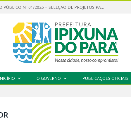
CHAMAMENTO PÚBLICO Nº 01/2026 – SELEÇÃO DE PROJETOS PARA FIRMAR TERMO DE EXECUÇÃO CULTURAL COM RECURSOS DA POLÍTICA NACIONAL ALDIR BLANC DE FOMENTO À CULTURA – PNAB (LEI Nº 14.399/2022)
NICÍPIO
O GOVERNO
PUBLICAÇÕES OFICIAIS
OR