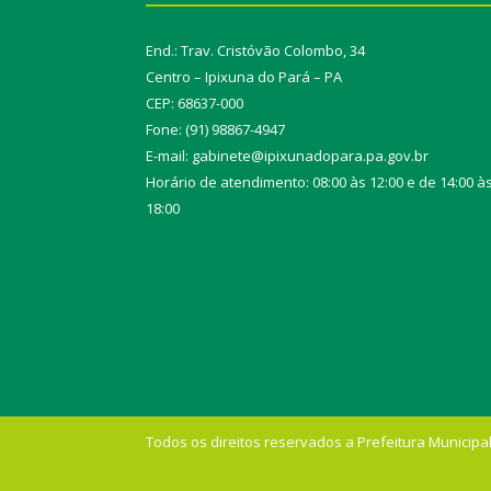
End.: Trav. Cristóvão Colombo, 34
Centro – Ipixuna do Pará – PA
CEP: 68637-000
Fone: (91) 98867-4947
E-mail: gabinete@ipixunadopara.pa.gov.br
Horário de atendimento: 08:00 às 12:00 e de 14:00 à
18:00
Todos os direitos reservados a Prefeitura Municipal