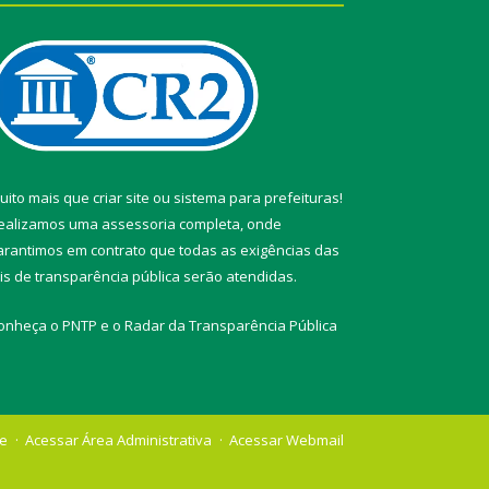
uito mais que
criar site
ou
sistema para prefeituras
!
ealizamos uma
assessoria
completa, onde
arantimos em contrato que todas as exigências das
eis de transparência pública
serão atendidas.
onheça o
PNTP
e o
Radar da Transparência Pública
te
Acessar Área Administrativa
Acessar Webmail