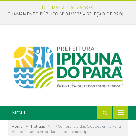
ÚLTIMAS ATUALIZAÇÕES:
CHAMAMENTO PÚBLICO Nº 01/2026 – SELEÇÃO DE PROJETOS PARA FIRMAR TERMO DE EXECUÇÃO CULTURAL COM RECURSOS DA POLÍTICA NACIONAL ALDIR BLANC DE FOMENTO À CULTURA – PNAB (LEI Nº 14.399/2022)
MENU
»
»
Home
Notícias
4ª Conferência das Cidades em Ipixuna
do Pará aponta prioridades para o município