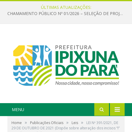
ÚLTIMAS ATUALIZAÇÕES:
CHAMAMENTO PÚBLICO Nº 01/2026 – SELEÇÃO DE PROJETOS PARA FIRMAR TERMO DE EXECUÇÃO CULTURAL COM RECURSOS DA POLÍTICA NACIONAL ALDIR BLANC DE FOMENTO À CULTURA – PNAB (LEI Nº 14.399/2022)
MENU
»
»
»
Home
Publicações Oficiais
Leis
LEI Nº 391/2021, DE
29 DE OUTUBRO DE 2021 (Dispõe sobre alteração dos incisos “I”