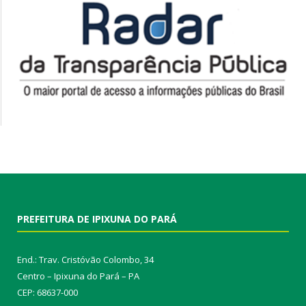
PREFEITURA DE IPIXUNA DO PARÁ
End.: Trav. Cristóvão Colombo, 34
Centro – Ipixuna do Pará – PA
CEP: 68637-000