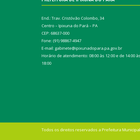
End.: Trav. Cristóvão Colombo, 34
Centro – Ipixuna do Pará – PA
CEP: 68637-000
Fone: (91) 98867-4947
E-mail: gabinete@ipixunadopara.pa.gov.br
Horário de atendimento: 08:00 às 12:00 e de 14:00 à
18:00
Todos os direitos reservados a Prefeitura Municipal