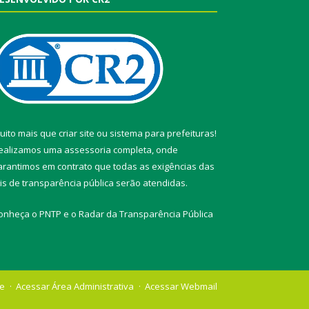
uito mais que
criar site
ou
sistema para prefeituras
!
ealizamos uma
assessoria
completa, onde
arantimos em contrato que todas as exigências das
eis de transparência pública
serão atendidas.
onheça o
PNTP
e o
Radar da Transparência Pública
te
Acessar Área Administrativa
Acessar Webmail