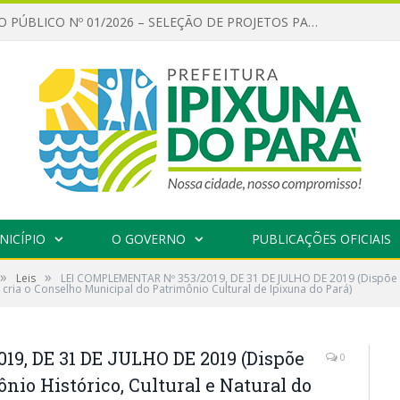
CHAMAMENTO PÚBLICO Nº 01/2026 – SELEÇÃO DE PROJETOS PARA FIRMAR TERMO DE EXECUÇÃO CULTURAL COM RECURSOS DA POLÍTICA NACIONAL ALDIR BLANC DE FOMENTO À CULTURA – PNAB (LEI Nº 14.399/2022)
NICÍPIO
O GOVERNO
PUBLICAÇÕES OFICIAIS
»
»
Leis
LEI COMPLEMENTAR Nº 353/2019, DE 31 DE JULHO DE 2019 (Dispõe s
, cria o Conselho Municipal do Patrimônio Cultural de Ipixuna do Pará)
9, DE 31 DE JULHO DE 2019 (Dispõe
0
nio Histórico, Cultural e Natural do