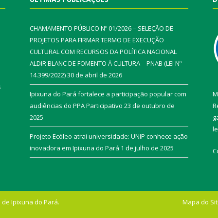
CHAMAMENTO PÚBLICO Nº 01/2026 – SELEÇÃO DE
PROJETOS PARA FIRMAR TERMO DE EXECUÇÃO
CULTURAL COM RECURSOS DA POLÍTICA NACIONAL
ALDIR BLANC DE FOMENTO À CULTURA – PNAB (LEI Nº
14.399/2022)
30 de abril de 2026
s
Ipixuna do Pará fortalece a participação popular com
M
audiências do PPA Participativo
23 de outubro de
R
2025
g
l
Projeto Ecóleo atrai universidade: UNIP conhece ação
inovadora em Ipixuna do Pará
1 de julho de 2025
C
 de Ipixuna do Pará.
Mapa do Si