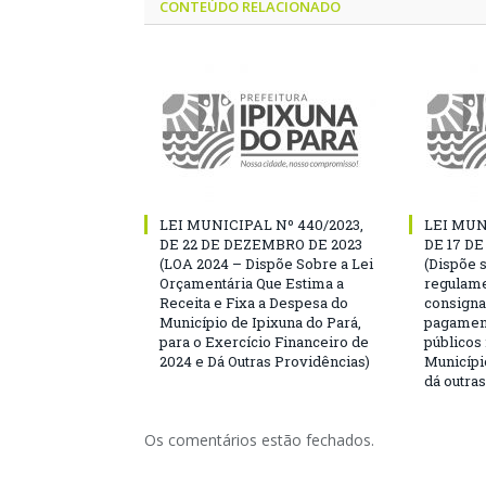
CONTEÚDO RELACIONADO
LEI MUNICIPAL Nº 440/2023,
LEI MUN
DE 22 DE DEZEMBRO DE 2023
DE 17 D
(LOA 2024 – Dispõe Sobre a Lei
(Dispõe 
Orçamentária Que Estima a
regulame
Receita e Fixa a Despesa do
consigna
Município de Ipixuna do Pará,
pagament
para o Exercício Financeiro de
públicos
2024 e Dá Outras Providências)
Municípi
dá outra
Os comentários estão fechados.