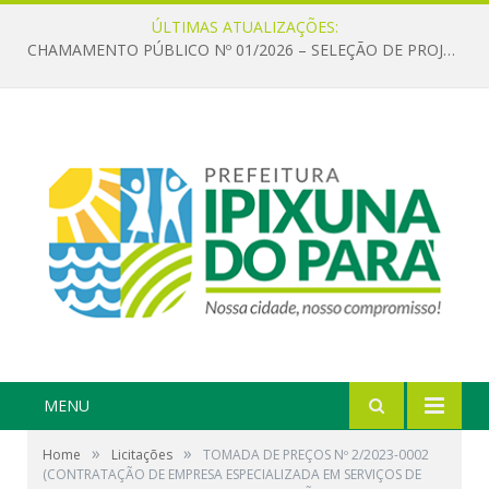
ÚLTIMAS ATUALIZAÇÕES:
CHAMAMENTO PÚBLICO Nº 01/2026 – SELEÇÃO DE PROJETOS PARA FIRMAR TERMO DE EXECUÇÃO CULTURAL COM RECURSOS DA POLÍTICA NACIONAL ALDIR BLANC DE FOMENTO À CULTURA – PNAB (LEI Nº 14.399/2022)
MENU
»
»
Home
Licitações
TOMADA DE PREÇOS Nº 2/2023-0002
(CONTRATAÇÃO DE EMPRESA ESPECIALIZADA EM SERVIÇOS DE