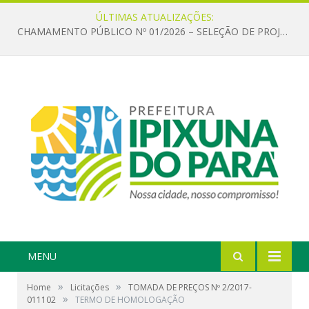
ÚLTIMAS ATUALIZAÇÕES:
CHAMAMENTO PÚBLICO Nº 01/2026 – SELEÇÃO DE PROJETOS PARA FIRMAR TERMO DE EXECUÇÃO CULTURAL COM RECURSOS DA POLÍTICA NACIONAL ALDIR BLANC DE FOMENTO À CULTURA – PNAB (LEI Nº 14.399/2022)
MENU
»
»
Home
Licitações
TOMADA DE PREÇOS Nº 2/2017-
»
011102
TERMO DE HOMOLOGAÇÃO