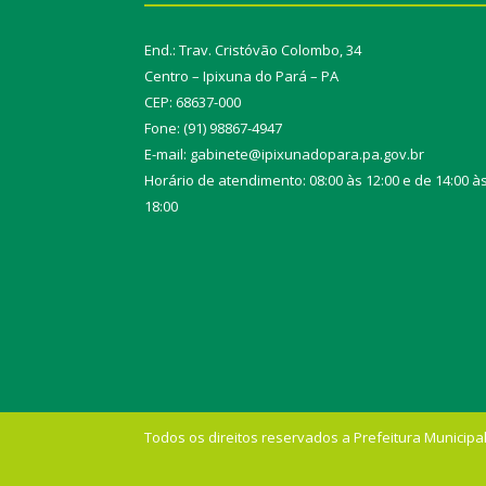
End.: Trav. Cristóvão Colombo, 34
Centro – Ipixuna do Pará – PA
CEP: 68637-000
Fone: (91) 98867-4947
E-mail: gabinete@ipixunadopara.pa.gov.br
Horário de atendimento: 08:00 às 12:00 e de 14:00 à
18:00
Todos os direitos reservados a Prefeitura Municipal