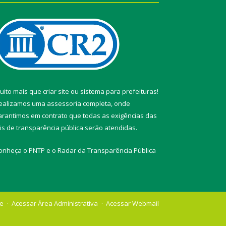
uito mais que
criar site
ou
sistema para prefeituras
!
ealizamos uma
assessoria
completa, onde
arantimos em contrato que todas as exigências das
eis de transparência pública
serão atendidas.
onheça o
PNTP
e o
Radar da Transparência Pública
te
Acessar Área Administrativa
Acessar Webmail