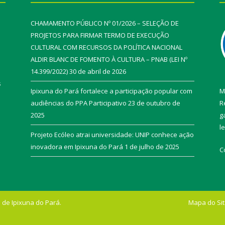
CHAMAMENTO PÚBLICO Nº 01/2026 – SELEÇÃO DE
PROJETOS PARA FIRMAR TERMO DE EXECUÇÃO
CULTURAL COM RECURSOS DA POLÍTICA NACIONAL
ALDIR BLANC DE FOMENTO À CULTURA – PNAB (LEI Nº
14.399/2022)
30 de abril de 2026
s
Ipixuna do Pará fortalece a participação popular com
M
audiências do PPA Participativo
23 de outubro de
R
2025
g
l
Projeto Ecóleo atrai universidade: UNIP conhece ação
inovadora em Ipixuna do Pará
1 de julho de 2025
C
 de Ipixuna do Pará.
Mapa do Si