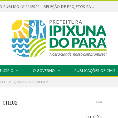
CHAMAMENTO PÚBLICO Nº 01/2026 – SELEÇÃO DE PROJETOS PARA FIRMAR TERMO DE EXECUÇÃO CULTURAL COM RECURSOS DA POLÍTICA NACIONAL ALDIR BLANC DE FOMENTO À CULTURA – PNAB (LEI Nº 14.399/2022)
NICÍPIO
O GOVERNO
PUBLICAÇÕES OFICIAIS
A DE PREÇOS Nº 2/2017-011102
-011102
0
LICITAÇÕES