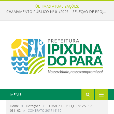
ÚLTIMAS ATUALIZAÇÕES:
CHAMAMENTO PÚBLICO Nº 01/2026 – SELEÇÃO DE PROJETOS PARA FIRMAR TERMO DE EXECUÇÃO CULTURAL COM RECURSOS DA POLÍTICA NACIONAL ALDIR BLANC DE FOMENTO À CULTURA – PNAB (LEI Nº 14.399/2022)
MENU
»
»
Home
Licitações
TOMADA DE PREÇOS Nº 2/2017-
»
011102
CONTRATO 2017141101