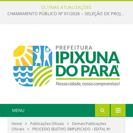
ÚLTIMAS ATUALIZAÇÕES:
CHAMAMENTO PÚBLICO Nº 01/2026 – SELEÇÃO DE PROJETOS PARA FIRMAR TERMO DE EXECUÇÃO CULTURAL COM RECURSOS DA POLÍTICA NACIONAL ALDIR BLANC DE FOMENTO À CULTURA – PNAB (LEI Nº 14.399/2022)
MENU
»
»
Home
Publicações Oficiais
Demais Publicações
»
Oficiais
PROCESSO SELETIVO SIMPLIFICADO – EDITAL Nº