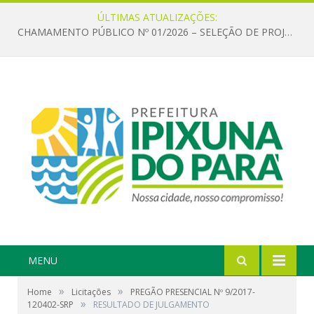
ÚLTIMAS ATUALIZAÇÕES:
CHAMAMENTO PÚBLICO Nº 01/2026 – SELEÇÃO DE PROJETOS PARA FIRMAR TERMO DE EXECUÇÃO CULTURAL COM RECURSOS DA POLÍTICA NACIONAL ALDIR BLANC DE FOMENTO À CULTURA – PNAB (LEI Nº 14.399/2022)
MENU
»
»
Home
Licitações
PREGÃO PRESENCIAL Nº 9/2017-
»
120402-SRP
RESULTADO DE JULGAMENTO