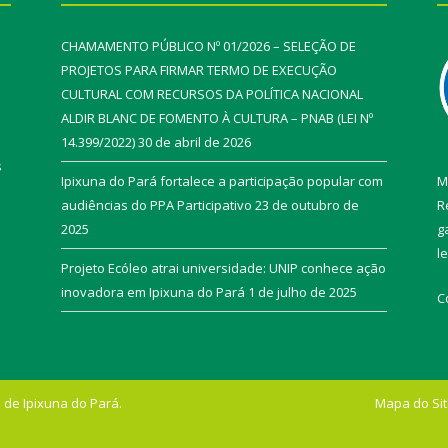
CHAMAMENTO PÚBLICO Nº 01/2026 – SELEÇÃO DE
PROJETOS PARA FIRMAR TERMO DE EXECUÇÃO
CULTURAL COM RECURSOS DA POLÍTICA NACIONAL
ALDIR BLANC DE FOMENTO À CULTURA – PNAB (LEI Nº
14.399/2022)
30 de abril de 2026
s
Ipixuna do Pará fortalece a participação popular com
M
audiências do PPA Participativo
23 de outubro de
R
2025
g
l
Projeto Ecóleo atrai universidade: UNIP conhece ação
inovadora em Ipixuna do Pará
1 de julho de 2025
C
 de Ipixuna do Pará.
Mapa do Si