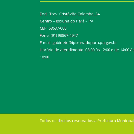
End.: Trav. Cristóvão Colombo, 34
Centro – Ipixuna do Pará – PA
CEP: 68637-000
Fone: (91) 98867-4947
E-mail: gabinete@ipixunadopara.pa.gov.br
Horário de atendimento: 08:00 às 12:00 e de 14:00 à
18:00
Todos os direitos reservados a Prefeitura Municipal