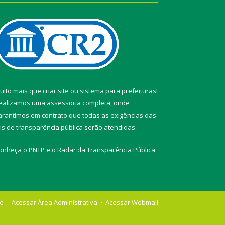
uito mais que
criar site
ou
sistema para prefeituras
!
ealizamos uma
assessoria
completa, onde
arantimos em contrato que todas as exigências das
eis de transparência pública
serão atendidas.
onheça o
PNTP
e o
Radar da Transparência Pública
te
Acessar Área Administrativa
Acessar Webmail