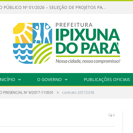
CHAMAMENTO PÚBLICO Nº 01/2026 – SELEÇÃO DE PROJETOS PARA FIRMAR TERMO DE EXECUÇÃO CULTURAL COM RECURSOS DA POLÍTICA NACIONAL ALDIR BLANC DE FOMENTO À CULTURA – PNAB (LEI Nº 14.399/2022)
NICÍPIO
O GOVERNO
PUBLICAÇÕES OFICIAIS
»
 PRESENCIAL Nº 9/2017-110501
contrato 20172338
0