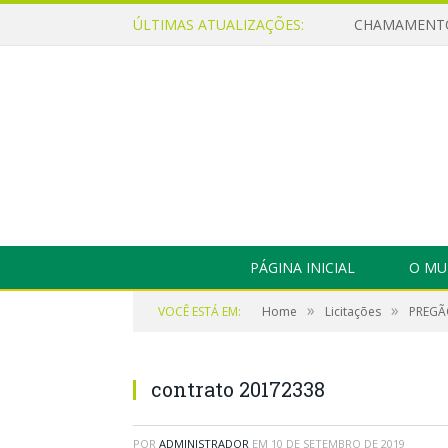
ÚLTIMAS ATUALIZAÇÕES:
PÁGINA INICIAL
O MU
»
»
VOCÊ ESTÁ EM:
Home
Licitações
PREGÃO
contrato 20172338
POR
ADMINISTRADOR
EM
10 DE SETEMBRO DE 2019