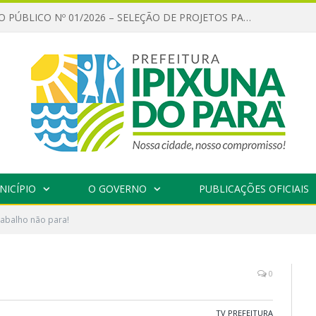
CHAMAMENTO PÚBLICO Nº 01/2026 – SELEÇÃO DE PROJETOS PARA FIRMAR TERMO DE EXECUÇÃO CULTURAL COM RECURSOS DA POLÍTICA NACIONAL ALDIR BLANC DE FOMENTO À CULTURA – PNAB (LEI Nº 14.399/2022)
NICÍPIO
O GOVERNO
PUBLICAÇÕES OFICIAIS
rabalho não para!
0
TV PREFEITURA