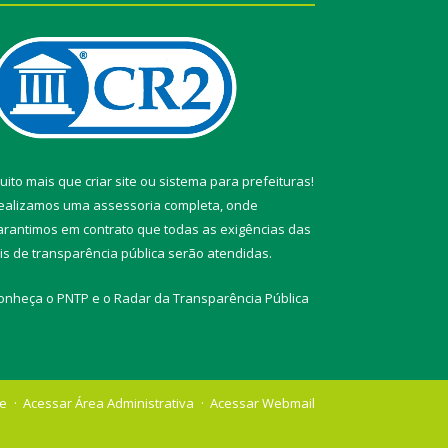
uito mais que
criar site
ou
sistema para prefeituras
!
ealizamos uma
assessoria
completa, onde
arantimos em contrato que todas as exigências das
eis de transparência pública
serão atendidas.
onheça o
PNTP
e o
Radar da Transparência Pública
te
Acessar Área Administrativa
Acessar Webmail