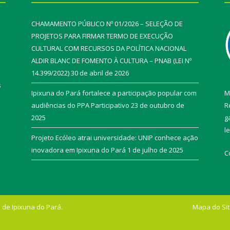
CHAMAMENTO PÚBLICO Nº 01/2026 – SELEÇÃO DE
PROJETOS PARA FIRMAR TERMO DE EXECUÇÃO
CULTURAL COM RECURSOS DA POLÍTICA NACIONAL
ALDIR BLANC DE FOMENTO À CULTURA – PNAB (LEI Nº
14.399/2022)
30 de abril de 2026
s
Ipixuna do Pará fortalece a participação popular com
M
audiências do PPA Participativo
23 de outubro de
R
2025
g
l
Projeto Ecóleo atrai universidade: UNIP conhece ação
inovadora em Ipixuna do Pará
1 de julho de 2025
C
 de Ipixuna do Pará.
Mapa do Si