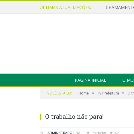
ÚLTIMAS ATUALIZAÇÕES:
PÁGINA INICIAL
O MU
»
»
VOCÊ ESTÁ EM:
Home
TV Prefeitura
O t
O trabalho não para!
POR
ADMINISTRADOR
EM
11 DE FEVEREIRO DE 2021