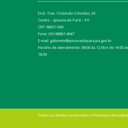
End.: Trav. Cristóvão Colombo, 34
Centro – Ipixuna do Pará – PA
CEP: 68637-000
Fone: (91) 98867-4947
E-mail: gabinete@ipixunadopara.pa.gov.br
Horário de atendimento: 08:00 às 12:00 e de 14:00 à
18:00
Todos os direitos reservados a Prefeitura Municipal