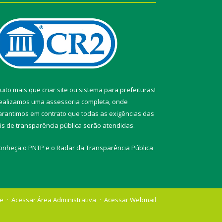
uito mais que
criar site
ou
sistema para prefeituras
!
ealizamos uma
assessoria
completa, onde
arantimos em contrato que todas as exigências das
eis de transparência pública
serão atendidas.
onheça o
PNTP
e o
Radar da Transparência Pública
te
Acessar Área Administrativa
Acessar Webmail