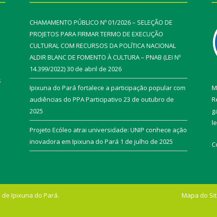
CHAMAMENTO PÚBLICO Nº 01/2026 – SELEÇÃO DE
PROJETOS PARA FIRMAR TERMO DE EXECUÇÃO
CULTURAL COM RECURSOS DA POLÍTICA NACIONAL
ALDIR BLANC DE FOMENTO À CULTURA – PNAB (LEI Nº
14.399/2022)
30 de abril de 2026
s
Ipixuna do Pará fortalece a participação popular com
M
audiências do PPA Participativo
23 de outubro de
R
2025
g
l
Projeto Ecóleo atrai universidade: UNIP conhece ação
inovadora em Ipixuna do Pará
1 de julho de 2025
C
 de Ipixuna do Pará.
Mapa do Si