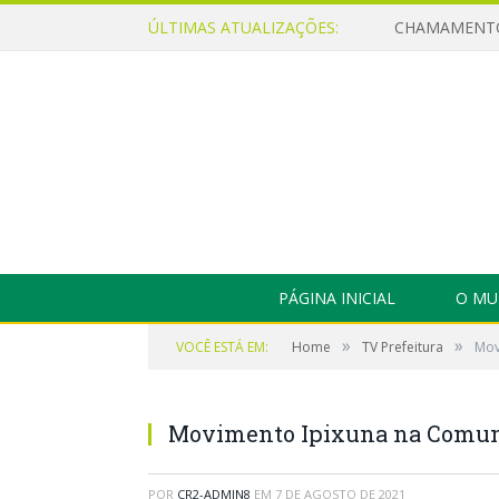
ÚLTIMAS ATUALIZAÇÕES:
PÁGINA INICIAL
O MU
»
»
VOCÊ ESTÁ EM:
Home
TV Prefeitura
Mov
Movimento Ipixuna na Comun
POR
CR2-ADMIN8
EM
7 DE AGOSTO DE 2021