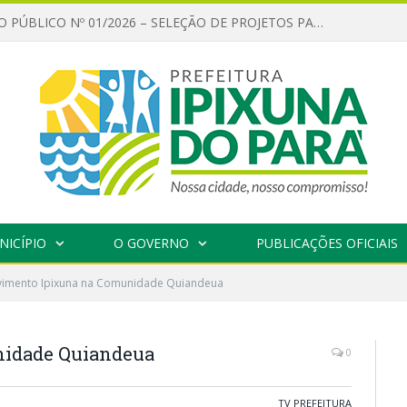
CHAMAMENTO PÚBLICO Nº 01/2026 – SELEÇÃO DE PROJETOS PARA FIRMAR TERMO DE EXECUÇÃO CULTURAL COM RECURSOS DA POLÍTICA NACIONAL ALDIR BLANC DE FOMENTO À CULTURA – PNAB (LEI Nº 14.399/2022)
NICÍPIO
O GOVERNO
PUBLICAÇÕES OFICIAIS
imento Ipixuna na Comunidade Quiandeua
idade Quiandeua
0
TV PREFEITURA