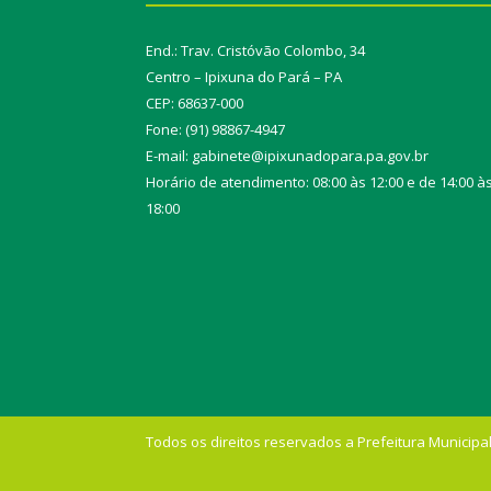
End.: Trav. Cristóvão Colombo, 34
Centro – Ipixuna do Pará – PA
CEP: 68637-000
Fone: (91) 98867-4947
E-mail: gabinete@ipixunadopara.pa.gov.br
Horário de atendimento: 08:00 às 12:00 e de 14:00 à
18:00
Todos os direitos reservados a Prefeitura Municipal