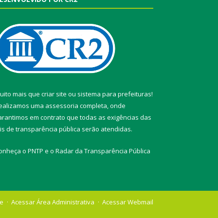
uito mais que
criar site
ou
sistema para prefeituras
!
ealizamos uma
assessoria
completa, onde
arantimos em contrato que todas as exigências das
eis de transparência pública
serão atendidas.
onheça o
PNTP
e o
Radar da Transparência Pública
te
Acessar Área Administrativa
Acessar Webmail