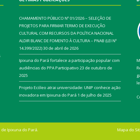
CHAMAMENTO PÚBLICO Nº 01/2026 – SELEÇÃO DE
PROJETOS PARA FIRMAR TERMO DE EXECUÇÃO
CULTURAL COM RECURSOS DA POLÍTICA NACIONAL
ALDIR BLANC DE FOMENTO À CULTURA – PNAB (LEI Nº
14.399/2022)
30 de abril de 2026
s
Ipixuna do Pará fortalece a participação popular com
M
audiências do PPA Participativo
23 de outubro de
R
2025
g
l
Projeto Ecóleo atrai universidade: UNIP conhece ação
inovadora em Ipixuna do Pará
1 de julho de 2025
C
 de Ipixuna do Pará.
Mapa do Si