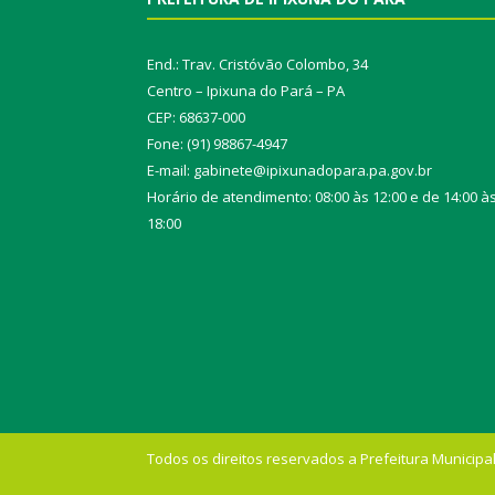
End.: Trav. Cristóvão Colombo, 34
Centro – Ipixuna do Pará – PA
CEP: 68637-000
Fone: (91) 98867-4947
E-mail: gabinete@ipixunadopara.pa.gov.br
Horário de atendimento: 08:00 às 12:00 e de 14:00 à
18:00
Todos os direitos reservados a Prefeitura Municipal