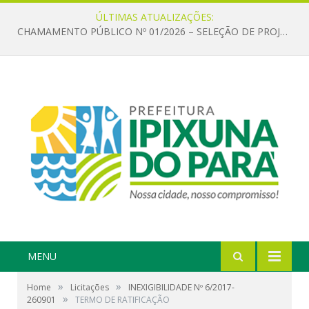
ÚLTIMAS ATUALIZAÇÕES:
CHAMAMENTO PÚBLICO Nº 01/2026 – SELEÇÃO DE PROJETOS PARA FIRMAR TERMO DE EXECUÇÃO CULTURAL COM RECURSOS DA POLÍTICA NACIONAL ALDIR BLANC DE FOMENTO À CULTURA – PNAB (LEI Nº 14.399/2022)
MENU
»
»
Home
Licitações
INEXIGIBILIDADE Nº 6/2017-
»
260901
TERMO DE RATIFICAÇÃO