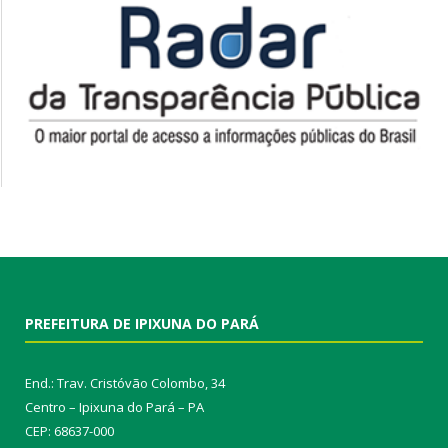
PREFEITURA DE IPIXUNA DO PARÁ
End.: Trav. Cristóvão Colombo, 34
Centro – Ipixuna do Pará – PA
CEP: 68637-000