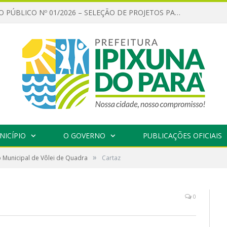
CHAMAMENTO PÚBLICO Nº 01/2026 – SELEÇÃO DE PROJETOS PARA FIRMAR TERMO DE EXECUÇÃO CULTURAL COM RECURSOS DA POLÍTICA NACIONAL ALDIR BLANC DE FOMENTO À CULTURA – PNAB (LEI Nº 14.399/2022)
NICÍPIO
O GOVERNO
PUBLICAÇÕES OFICIAIS
»
o Municipal de Vôlei de Quadra
Cartaz
0