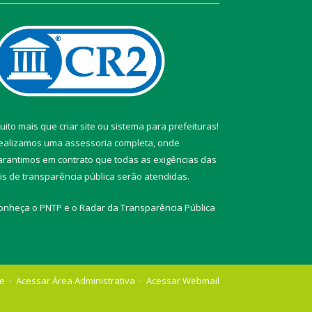
uito mais que
criar site
ou
sistema para prefeituras
!
ealizamos uma
assessoria
completa, onde
arantimos em contrato que todas as exigências das
eis de transparência pública
serão atendidas.
onheça o
PNTP
e o
Radar da Transparência Pública
te
Acessar Área Administrativa
Acessar Webmail