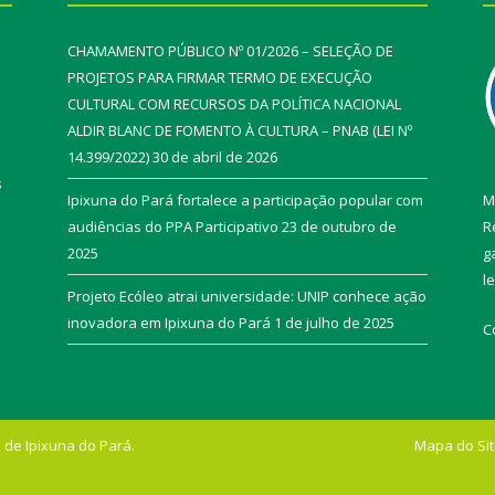
CHAMAMENTO PÚBLICO Nº 01/2026 – SELEÇÃO DE
PROJETOS PARA FIRMAR TERMO DE EXECUÇÃO
CULTURAL COM RECURSOS DA POLÍTICA NACIONAL
ALDIR BLANC DE FOMENTO À CULTURA – PNAB (LEI Nº
14.399/2022)
30 de abril de 2026
s
Ipixuna do Pará fortalece a participação popular com
M
audiências do PPA Participativo
23 de outubro de
R
2025
g
l
Projeto Ecóleo atrai universidade: UNIP conhece ação
inovadora em Ipixuna do Pará
1 de julho de 2025
C
 de Ipixuna do Pará.
Mapa do Si