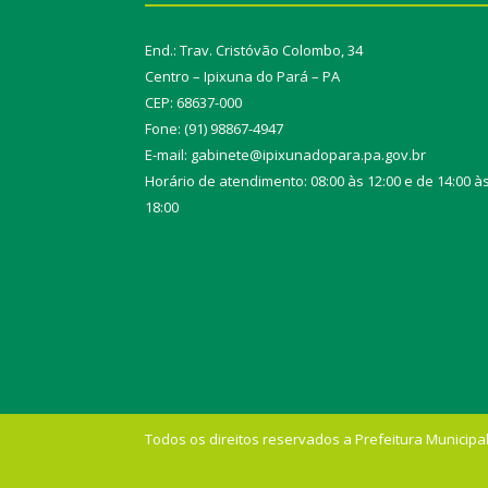
End.: Trav. Cristóvão Colombo, 34
Centro – Ipixuna do Pará – PA
CEP: 68637-000
Fone: (91) 98867-4947
E-mail: gabinete@ipixunadopara.pa.gov.br
Horário de atendimento: 08:00 às 12:00 e de 14:00 à
18:00
Todos os direitos reservados a Prefeitura Municipal