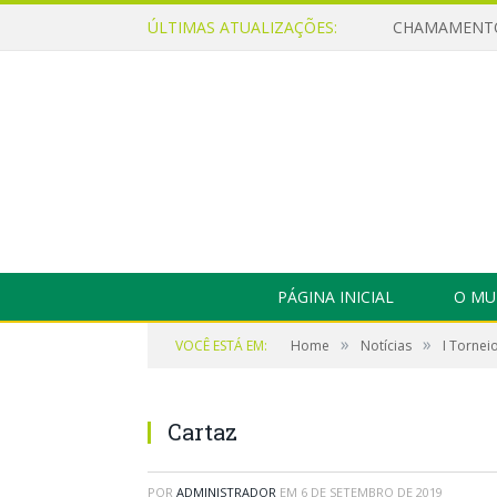
ÚLTIMAS ATUALIZAÇÕES:
PÁGINA INICIAL
O MU
»
»
VOCÊ ESTÁ EM:
Home
Notícias
I Tornei
Cartaz
POR
ADMINISTRADOR
EM
6 DE SETEMBRO DE 2019