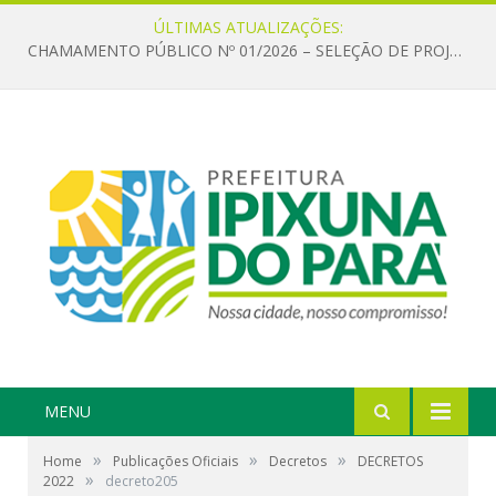
ÚLTIMAS ATUALIZAÇÕES:
CHAMAMENTO PÚBLICO Nº 01/2026 – SELEÇÃO DE PROJETOS PARA FIRMAR TERMO DE EXECUÇÃO CULTURAL COM RECURSOS DA POLÍTICA NACIONAL ALDIR BLANC DE FOMENTO À CULTURA – PNAB (LEI Nº 14.399/2022)
MENU
»
»
»
Home
Publicações Oficiais
Decretos
DECRETOS
»
2022
decreto205