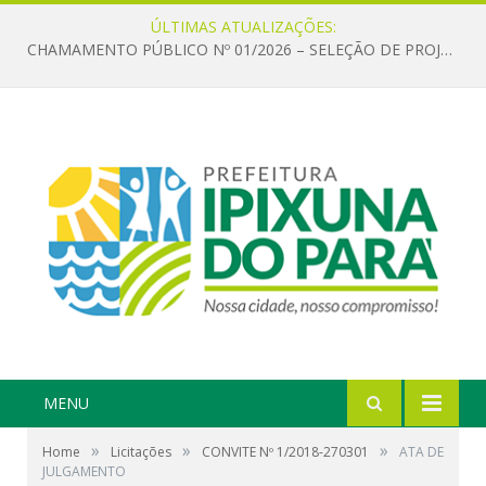
ÚLTIMAS ATUALIZAÇÕES:
CHAMAMENTO PÚBLICO Nº 01/2026 – SELEÇÃO DE PROJETOS PARA FIRMAR TERMO DE EXECUÇÃO CULTURAL COM RECURSOS DA POLÍTICA NACIONAL ALDIR BLANC DE FOMENTO À CULTURA – PNAB (LEI Nº 14.399/2022)
MENU
»
»
»
Home
Licitações
CONVITE Nº 1/2018-270301
ATA DE
JULGAMENTO