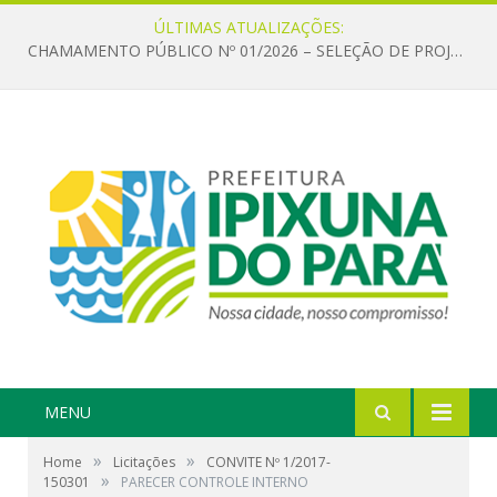
ÚLTIMAS ATUALIZAÇÕES:
CHAMAMENTO PÚBLICO Nº 01/2026 – SELEÇÃO DE PROJETOS PARA FIRMAR TERMO DE EXECUÇÃO CULTURAL COM RECURSOS DA POLÍTICA NACIONAL ALDIR BLANC DE FOMENTO À CULTURA – PNAB (LEI Nº 14.399/2022)
MENU
»
»
Home
Licitações
CONVITE Nº 1/2017-
»
150301
PARECER CONTROLE INTERNO