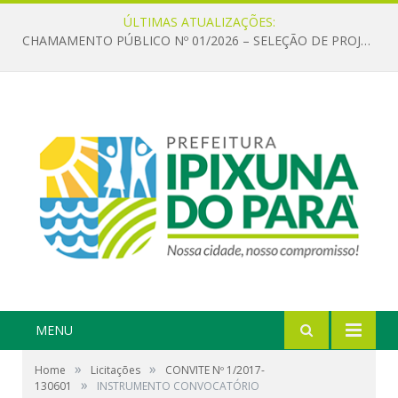
ÚLTIMAS ATUALIZAÇÕES:
CHAMAMENTO PÚBLICO Nº 01/2026 – SELEÇÃO DE PROJETOS PARA FIRMAR TERMO DE EXECUÇÃO CULTURAL COM RECURSOS DA POLÍTICA NACIONAL ALDIR BLANC DE FOMENTO À CULTURA – PNAB (LEI Nº 14.399/2022)
MENU
»
»
Home
Licitações
CONVITE Nº 1/2017-
»
130601
INSTRUMENTO CONVOCATÓRIO