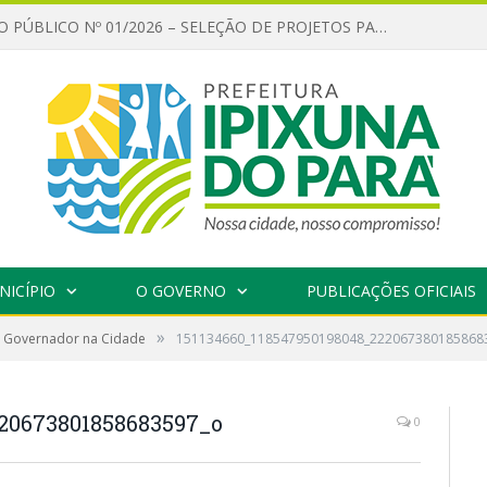
CHAMAMENTO PÚBLICO Nº 01/2026 – SELEÇÃO DE PROJETOS PARA FIRMAR TERMO DE EXECUÇÃO CULTURAL COM RECURSOS DA POLÍTICA NACIONAL ALDIR BLANC DE FOMENTO À CULTURA – PNAB (LEI Nº 14.399/2022)
NICÍPIO
O GOVERNO
PUBLICAÇÕES OFICIAIS
»
o Governador na Cidade
151134660_118547950198048_222067380185868
220673801858683597_o
0