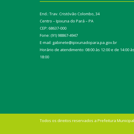
End.: Trav. Cristóvão Colombo, 34
Centro – Ipixuna do Pará – PA
CEP: 68637-000
Fone: (91) 98867-4947
E-mail: gabinete@ipixunadopara.pa.gov.br
Horário de atendimento: 08:00 às 12:00 e de 14:00 à
18:00
Todos os direitos reservados a Prefeitura Municipal