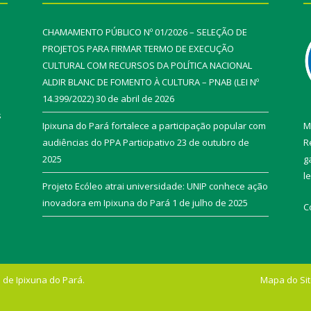
CHAMAMENTO PÚBLICO Nº 01/2026 – SELEÇÃO DE
PROJETOS PARA FIRMAR TERMO DE EXECUÇÃO
CULTURAL COM RECURSOS DA POLÍTICA NACIONAL
ALDIR BLANC DE FOMENTO À CULTURA – PNAB (LEI Nº
14.399/2022)
30 de abril de 2026
s
Ipixuna do Pará fortalece a participação popular com
M
audiências do PPA Participativo
23 de outubro de
R
2025
g
l
Projeto Ecóleo atrai universidade: UNIP conhece ação
inovadora em Ipixuna do Pará
1 de julho de 2025
C
 de Ipixuna do Pará.
Mapa do Si