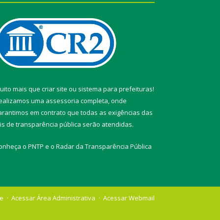
uito mais que
criar site
ou
sistema para prefeituras
!
ealizamos uma
assessoria
completa, onde
arantimos em contrato que todas as exigências das
eis de transparência pública
serão atendidas.
onheça o
PNTP
e o
Radar da Transparência Pública
te
Acessar Área Administrativa
Acessar Webmail