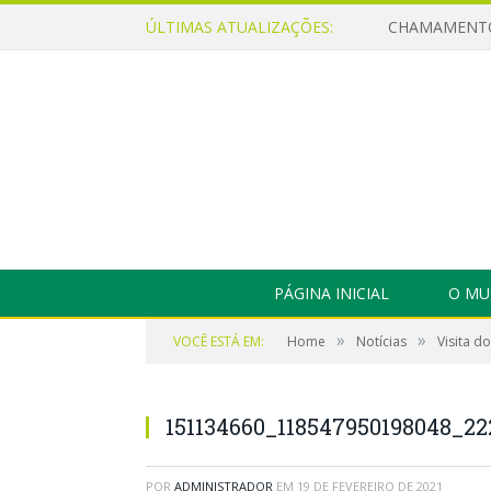
ÚLTIMAS ATUALIZAÇÕES:
PÁGINA INICIAL
O MU
»
»
VOCÊ ESTÁ EM:
Home
Notícias
Visita d
151134660_118547950198048_2
POR
ADMINISTRADOR
EM
19 DE FEVEREIRO DE 2021