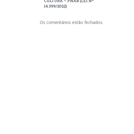
CULTURA – PNAB (LEI Nº
14.399/2022)
Os comentários estão fechados.