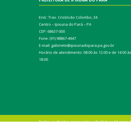
End.: Trav. Cristóvão Colombo, 34
Centro – Ipixuna do Pará – PA
CEP: 68637-000
Fone: (91) 98867-4947
E-mail: gabinete@ipixunadopara.pa.gov.br
Horário de atendimento: 08:00 às 12:00 e de 14:00 à
18:00
Todos os direitos reservados a Prefeitura Municipal