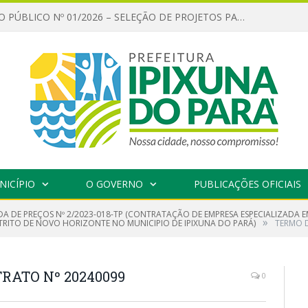
CHAMAMENTO PÚBLICO Nº 01/2026 – SELEÇÃO DE PROJETOS PARA FIRMAR TERMO DE EXECUÇÃO CULTURAL COM RECURSOS DA POLÍTICA NACIONAL ALDIR BLANC DE FOMENTO À CULTURA – PNAB (LEI Nº 14.399/2022)
NICÍPIO
O GOVERNO
PUBLICAÇÕES OFICIAIS
A DE PREÇOS Nº 2/2023-018-TP (CONTRATAÇÃO DE EMPRESA ESPECIALIZADA E
»
RITO DE NOVO HORIZONTE NO MUNICIPIO DE IPIXUNA DO PARÁ)
TERMO D
RATO Nº 20240099
0