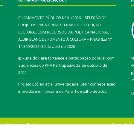
CHAMAMENTO PÚBLICO Nº 01/2026 – SELEÇÃO DE
PROJETOS PARA FIRMAR TERMO DE EXECUÇÃO
CULTURAL COM RECURSOS DA POLÍTICA NACIONAL
ALDIR BLANC DE FOMENTO À CULTURA – PNAB (LEI Nº
14.399/2022)
30 de abril de 2026
s
Ipixuna do Pará fortalece a participação popular com
M
audiências do PPA Participativo
23 de outubro de
R
2025
g
l
Projeto Ecóleo atrai universidade: UNIP conhece ação
inovadora em Ipixuna do Pará
1 de julho de 2025
C
 de Ipixuna do Pará.
Mapa do Si