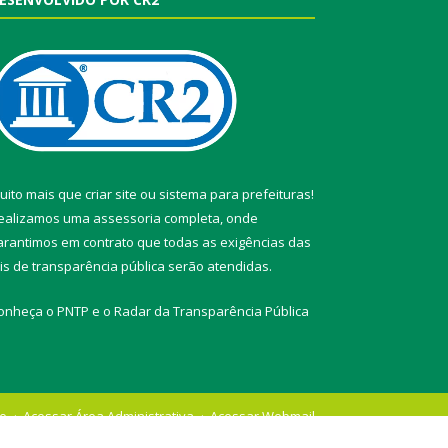
uito mais que
criar site
ou
sistema para prefeituras
!
ealizamos uma
assessoria
completa, onde
arantimos em contrato que todas as exigências das
eis de transparência pública
serão atendidas.
onheça o
PNTP
e o
Radar da Transparência Pública
te
Acessar Área Administrativa
Acessar Webmail