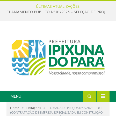
ÚLTIMAS ATUALIZAÇÕES:
CHAMAMENTO PÚBLICO Nº 01/2026 – SELEÇÃO DE PROJETOS PARA FIRMAR TERMO DE EXECUÇÃO CULTURAL COM RECURSOS DA POLÍTICA NACIONAL ALDIR BLANC DE FOMENTO À CULTURA – PNAB (LEI Nº 14.399/2022)
MENU
»
»
Home
Licitações
TOMADA DE PREÇOS Nº 2/2023-018-TP
(CONTRATAÇÃO DE EMPRESA ESPECIALIZADA EM CONSTRUÇÃO