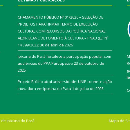
CHAMAMENTO PÚBLICO Nº 01/2026 – SELEÇÃO DE
PROJETOS PARA FIRMAR TERMO DE EXECUÇÃO
CULTURAL COM RECURSOS DA POLÍTICA NACIONAL
ALDIR BLANC DE FOMENTO À CULTURA – PNAB (LEI Nº
14.399/2022)
30 de abril de 2026
s
Ipixuna do Pará fortalece a participação popular com
M
audiências do PPA Participativo
23 de outubro de
R
2025
g
l
Projeto Ecóleo atrai universidade: UNIP conhece ação
inovadora em Ipixuna do Pará
1 de julho de 2025
C
 de Ipixuna do Pará.
Mapa do Si