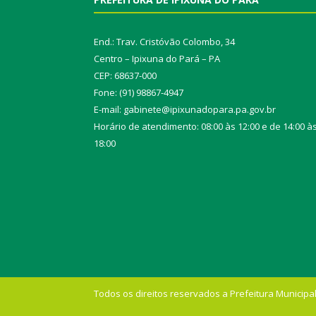
End.: Trav. Cristóvão Colombo, 34
Centro – Ipixuna do Pará – PA
CEP: 68637-000
Fone: (91) 98867-4947
E-mail: gabinete@ipixunadopara.pa.gov.br
Horário de atendimento: 08:00 às 12:00 e de 14:00 à
18:00
Todos os direitos reservados a Prefeitura Municipal