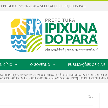
CHAMAMENTO PÚBLICO Nº 01/2026 – SELEÇÃO DE PROJETOS PARA FIRMAR TERMO DE EXECUÇÃO CULTURAL COM RECURSOS DA POLÍTICA NACIONAL ALDIR BLANC DE FOMENTO À CULTURA – PNAB (LEI Nº 14.399/2022)
NICÍPIO
O GOVERNO
PUBLICAÇÕES OFICIAIS
A DE PREÇOS Nº 2/2021-0021 (CONTRATAÇÃO DE EMPRESA ESPECIALIZADA EM
CAS CRAVADAS EM ESTRADAS VICINAIS DE ACESSO AO PROJETO DE ASSENTAMEN
0