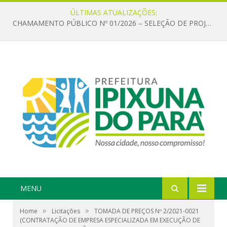
ÚLTIMAS ATUALIZAÇÕES:
CHAMAMENTO PÚBLICO Nº 01/2026 – SELEÇÃO DE PROJETOS PARA FIRMAR TERMO DE EXECUÇÃO CULTURAL COM RECURSOS DA POLÍTICA NACIONAL ALDIR BLANC DE FOMENTO À CULTURA – PNAB (LEI Nº 14.399/2022)
MENU
»
»
Home
Licitações
TOMADA DE PREÇOS Nº 2/2021-0021
(CONTRATAÇÃO DE EMPRESA ESPECIALIZADA EM EXECUÇÃO DE