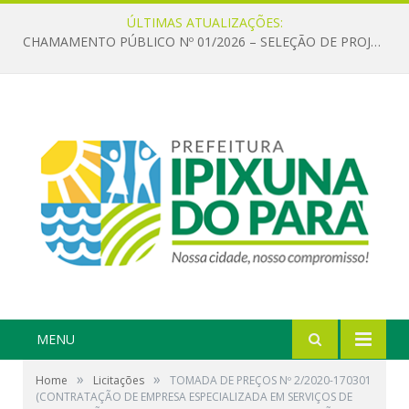
ÚLTIMAS ATUALIZAÇÕES:
CHAMAMENTO PÚBLICO Nº 01/2026 – SELEÇÃO DE PROJETOS PARA FIRMAR TERMO DE EXECUÇÃO CULTURAL COM RECURSOS DA POLÍTICA NACIONAL ALDIR BLANC DE FOMENTO À CULTURA – PNAB (LEI Nº 14.399/2022)
MENU
»
»
Home
Licitações
TOMADA DE PREÇOS Nº 2/2020-170301
(CONTRATAÇÃO DE EMPRESA ESPECIALIZADA EM SERVIÇOS DE