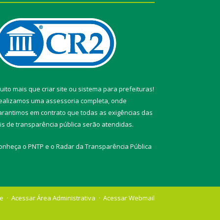
uito mais que
criar site
ou
sistema para prefeituras
!
ealizamos uma
assessoria
completa, onde
arantimos em contrato que todas as exigências das
eis de transparência pública
serão atendidas.
onheça o
PNTP
e o
Radar da Transparência Pública
te
Acessar Área Administrativa
Acessar Webmail