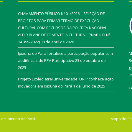
CHAMAMENTO PÚBLICO Nº 01/2026 – SELEÇÃO DE
PROJETOS PARA FIRMAR TERMO DE EXECUÇÃO
CULTURAL COM RECURSOS DA POLÍTICA NACIONAL
ALDIR BLANC DE FOMENTO À CULTURA – PNAB (LEI Nº
14.399/2022)
30 de abril de 2026
s
Ipixuna do Pará fortalece a participação popular com
M
audiências do PPA Participativo
23 de outubro de
R
2025
g
l
Projeto Ecóleo atrai universidade: UNIP conhece ação
inovadora em Ipixuna do Pará
1 de julho de 2025
C
 de Ipixuna do Pará.
Mapa do Si