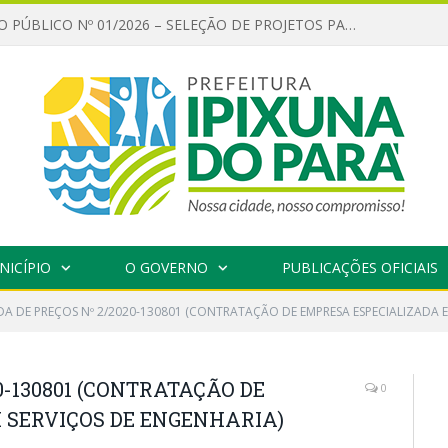
CHAMAMENTO PÚBLICO Nº 01/2026 – SELEÇÃO DE PROJETOS PARA FIRMAR TERMO DE EXECUÇÃO CULTURAL COM RECURSOS DA POLÍTICA NACIONAL ALDIR BLANC DE FOMENTO À CULTURA – PNAB (LEI Nº 14.399/2022)
NICÍPIO
O GOVERNO
PUBLICAÇÕES OFICIAIS
A DE PREÇOS Nº 2/2020-130801 (CONTRATAÇÃO DE EMPRESA ESPECIALIZADA E
0-130801 (CONTRATAÇÃO DE
0
 SERVIÇOS DE ENGENHARIA)