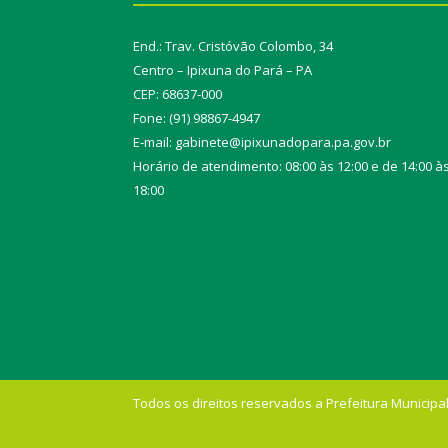
End.: Trav. Cristóvão Colombo, 34
Centro – Ipixuna do Pará – PA
CEP: 68637-000
Fone: (91) 98867-4947
E-mail: gabinete@ipixunadopara.pa.gov.br
Horário de atendimento: 08:00 às 12:00 e de 14:00 à
18:00
Todos os direitos reservados a Prefeitura Municipal