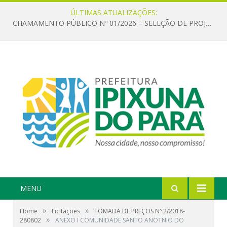
ÚLTIMAS ATUALIZAÇÕES:
CHAMAMENTO PÚBLICO Nº 01/2026 – SELEÇÃO DE PROJETOS PARA FIRMAR TERMO DE EXECUÇÃO CULTURAL COM RECURSOS DA POLÍTICA NACIONAL ALDIR BLANC DE FOMENTO À CULTURA – PNAB (LEI Nº 14.399/2022)
MENU
»
»
Home
Licitações
TOMADA DE PREÇOS Nº 2/2018-
»
280802
ANEXO I COMUNIDADE SANTO ANOTNIO DO