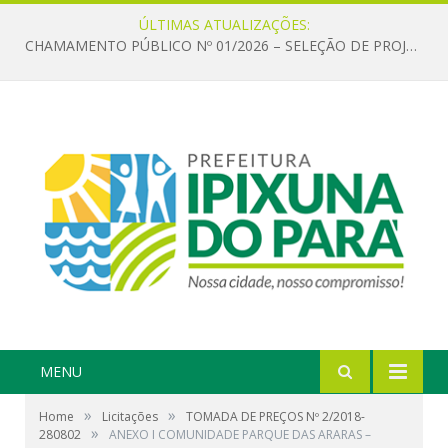
ÚLTIMAS ATUALIZAÇÕES:
CHAMAMENTO PÚBLICO Nº 01/2026 – SELEÇÃO DE PROJETOS PARA FIRMAR TERMO DE EXECUÇÃO CULTURAL COM RECURSOS DA POLÍTICA NACIONAL ALDIR BLANC DE FOMENTO À CULTURA – PNAB (LEI Nº 14.399/2022)
MENU
»
»
Home
Licitações
TOMADA DE PREÇOS Nº 2/2018-
»
280802
ANEXO I COMUNIDADE PARQUE DAS ARARAS –