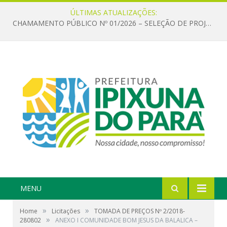
ÚLTIMAS ATUALIZAÇÕES:
CHAMAMENTO PÚBLICO Nº 01/2026 – SELEÇÃO DE PROJETOS PARA FIRMAR TERMO DE EXECUÇÃO CULTURAL COM RECURSOS DA POLÍTICA NACIONAL ALDIR BLANC DE FOMENTO À CULTURA – PNAB (LEI Nº 14.399/2022)
MENU
»
»
Home
Licitações
TOMADA DE PREÇOS Nº 2/2018-
»
280802
ANEXO I COMUNIDADE BOM JESUS DA BALALICA –