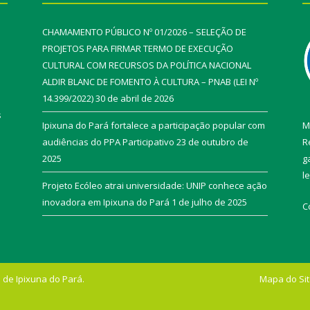
CHAMAMENTO PÚBLICO Nº 01/2026 – SELEÇÃO DE
PROJETOS PARA FIRMAR TERMO DE EXECUÇÃO
CULTURAL COM RECURSOS DA POLÍTICA NACIONAL
ALDIR BLANC DE FOMENTO À CULTURA – PNAB (LEI Nº
14.399/2022)
30 de abril de 2026
s
Ipixuna do Pará fortalece a participação popular com
M
audiências do PPA Participativo
23 de outubro de
R
2025
g
l
Projeto Ecóleo atrai universidade: UNIP conhece ação
inovadora em Ipixuna do Pará
1 de julho de 2025
C
 de Ipixuna do Pará.
Mapa do Si