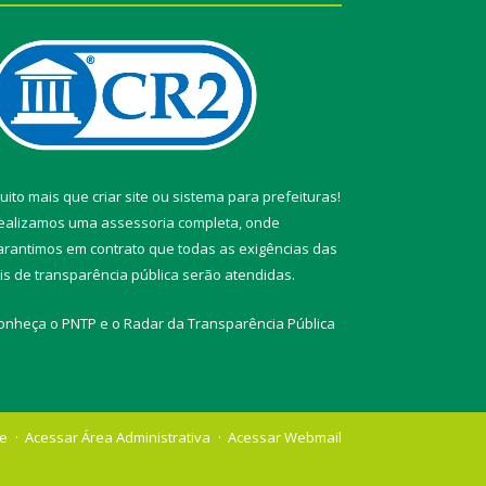
uito mais que
criar site
ou
sistema para prefeituras
!
ealizamos uma
assessoria
completa, onde
arantimos em contrato que todas as exigências das
eis de transparência pública
serão atendidas.
onheça o
PNTP
e o
Radar da Transparência Pública
te
Acessar Área Administrativa
Acessar Webmail