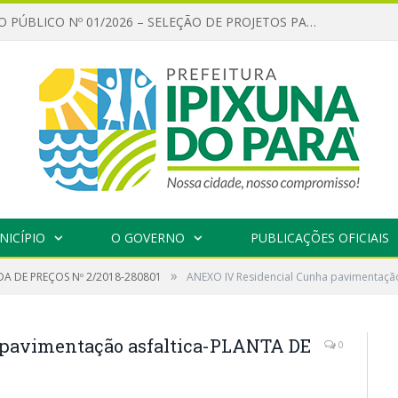
CHAMAMENTO PÚBLICO Nº 01/2026 – SELEÇÃO DE PROJETOS PARA FIRMAR TERMO DE EXECUÇÃO CULTURAL COM RECURSOS DA POLÍTICA NACIONAL ALDIR BLANC DE FOMENTO À CULTURA – PNAB (LEI Nº 14.399/2022)
NICÍPIO
O GOVERNO
PUBLICAÇÕES OFICIAIS
»
A DE PREÇOS Nº 2/2018-280801
ANEXO IV Residencial Cunha pavimentaçã
pavimentação asfaltica-PLANTA DE
0