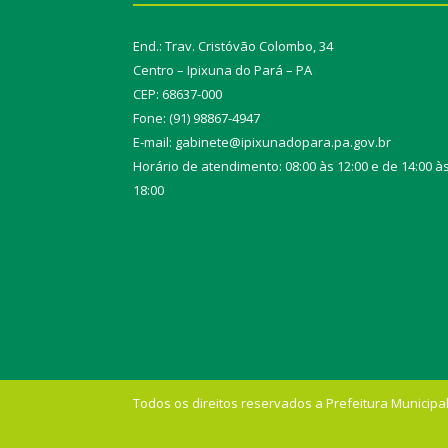
End.: Trav. Cristóvão Colombo, 34
Centro – Ipixuna do Pará – PA
CEP: 68637-000
Fone: (91) 98867-4947
E-mail: gabinete@ipixunadopara.pa.gov.br
Horário de atendimento: 08:00 às 12:00 e de 14:00 à
18:00
Todos os direitos reservados a Prefeitura Municipal