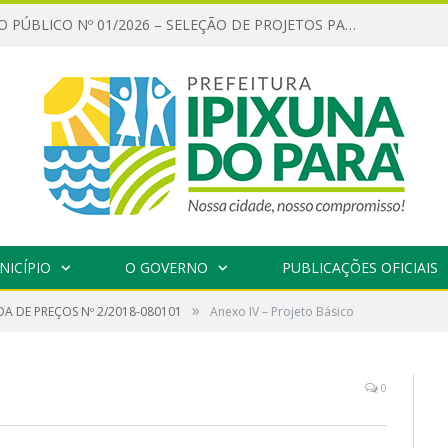
CHAMAMENTO PÚBLICO Nº 01/2026 – SELEÇÃO DE PROJETOS PARA FIRMAR TERMO DE EXECUÇÃO CULTURAL COM RECURSOS DA POLÍTICA NACIONAL ALDIR BLANC DE FOMENTO À CULTURA – PNAB (LEI Nº 14.399/2022)
NICÍPIO
O GOVERNO
PUBLICAÇÕES OFICIAIS
»
A DE PREÇOS Nº 2/2018-080101
Anexo IV – Projeto Básico
0