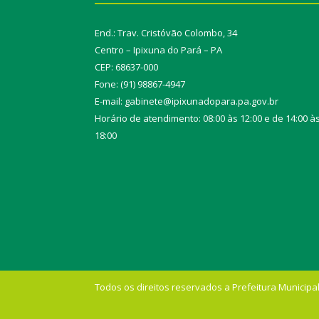
End.: Trav. Cristóvão Colombo, 34
Centro – Ipixuna do Pará – PA
CEP: 68637-000
Fone: (91) 98867-4947
E-mail: gabinete@ipixunadopara.pa.gov.br
Horário de atendimento: 08:00 às 12:00 e de 14:00 à
18:00
Todos os direitos reservados a Prefeitura Municipal