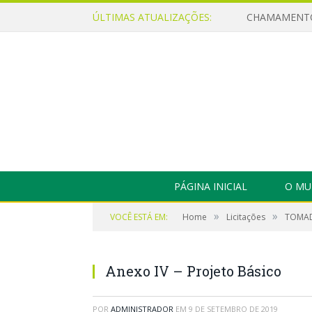
ÚLTIMAS ATUALIZAÇÕES:
PÁGINA INICIAL
O MU
»
»
VOCÊ ESTÁ EM:
Home
Licitações
TOMAD
Anexo IV – Projeto Básico
POR
ADMINISTRADOR
EM
9 DE SETEMBRO DE 2019