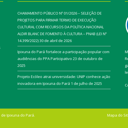
CHAMAMENTO PÚBLICO Nº 01/2026 – SELEÇÃO DE
PROJETOS PARA FIRMAR TERMO DE EXECUÇÃO
CULTURAL COM RECURSOS DA POLÍTICA NACIONAL
ALDIR BLANC DE FOMENTO À CULTURA – PNAB (LEI Nº
14.399/2022)
30 de abril de 2026
s
Ipixuna do Pará fortalece a participação popular com
M
audiências do PPA Participativo
23 de outubro de
R
2025
g
l
Projeto Ecóleo atrai universidade: UNIP conhece ação
inovadora em Ipixuna do Pará
1 de julho de 2025
C
 de Ipixuna do Pará.
Mapa do Si