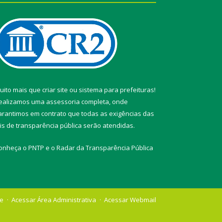
uito mais que
criar site
ou
sistema para prefeituras
!
ealizamos uma
assessoria
completa, onde
arantimos em contrato que todas as exigências das
eis de transparência pública
serão atendidas.
onheça o
PNTP
e o
Radar da Transparência Pública
te
Acessar Área Administrativa
Acessar Webmail