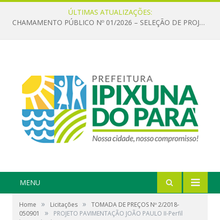
ÚLTIMAS ATUALIZAÇÕES:
CHAMAMENTO PÚBLICO Nº 01/2026 – SELEÇÃO DE PROJETOS PARA FIRMAR TERMO DE EXECUÇÃO CULTURAL COM RECURSOS DA POLÍTICA NACIONAL ALDIR BLANC DE FOMENTO À CULTURA – PNAB (LEI Nº 14.399/2022)
MENU
»
»
Home
Licitações
TOMADA DE PREÇOS Nº 2/2018-
»
050901
PROJETO PAVIMENTAÇÃO JOÃO PAULO II-Perfil