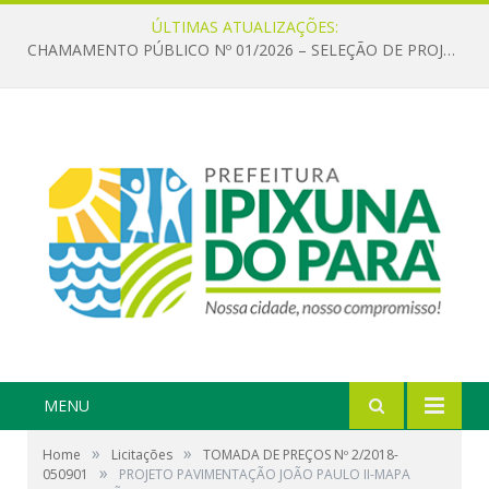
ÚLTIMAS ATUALIZAÇÕES:
CHAMAMENTO PÚBLICO Nº 01/2026 – SELEÇÃO DE PROJETOS PARA FIRMAR TERMO DE EXECUÇÃO CULTURAL COM RECURSOS DA POLÍTICA NACIONAL ALDIR BLANC DE FOMENTO À CULTURA – PNAB (LEI Nº 14.399/2022)
MENU
»
»
Home
Licitações
TOMADA DE PREÇOS Nº 2/2018-
»
050901
PROJETO PAVIMENTAÇÃO JOÃO PAULO II-MAPA