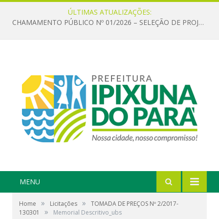
ÚLTIMAS ATUALIZAÇÕES:
CHAMAMENTO PÚBLICO Nº 01/2026 – SELEÇÃO DE PROJETOS PARA FIRMAR TERMO DE EXECUÇÃO CULTURAL COM RECURSOS DA POLÍTICA NACIONAL ALDIR BLANC DE FOMENTO À CULTURA – PNAB (LEI Nº 14.399/2022)
MENU
»
»
Home
Licitações
TOMADA DE PREÇOS Nº 2/2017-
»
130301
Memorial Descritivo_ubs