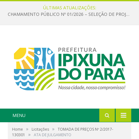
ÚLTIMAS ATUALIZAÇÕES:
CHAMAMENTO PÚBLICO Nº 01/2026 – SELEÇÃO DE PROJETOS PARA FIRMAR TERMO DE EXECUÇÃO CULTURAL COM RECURSOS DA POLÍTICA NACIONAL ALDIR BLANC DE FOMENTO À CULTURA – PNAB (LEI Nº 14.399/2022)
MENU
»
»
Home
Licitações
TOMADA DE PREÇOS Nº 2/2017-
»
130301
ATA DE JULGAMENTO