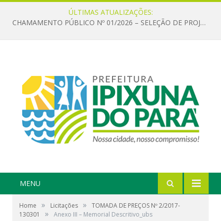
ÚLTIMAS ATUALIZAÇÕES:
CHAMAMENTO PÚBLICO Nº 01/2026 – SELEÇÃO DE PROJETOS PARA FIRMAR TERMO DE EXECUÇÃO CULTURAL COM RECURSOS DA POLÍTICA NACIONAL ALDIR BLANC DE FOMENTO À CULTURA – PNAB (LEI Nº 14.399/2022)
MENU
»
»
Home
Licitações
TOMADA DE PREÇOS Nº 2/2017-
»
130301
Anexo III – Memorial Descritivo_ubs