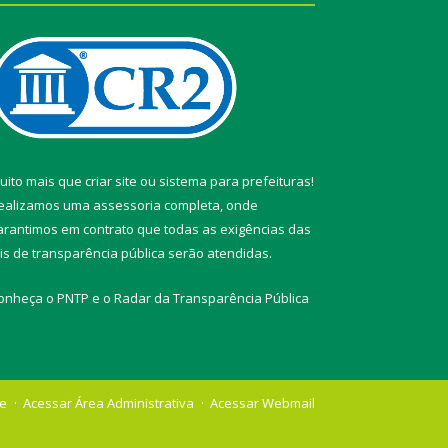
uito mais que
criar site
ou
sistema para prefeituras
!
ealizamos uma
assessoria
completa, onde
arantimos em contrato que todas as exigências das
eis de transparência pública
serão atendidas.
onheça o
PNTP
e o
Radar da Transparência Pública
te
Acessar Área Administrativa
Acessar Webmail