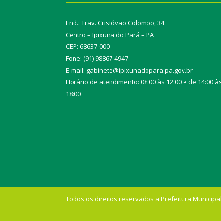
End.: Trav. Cristóvão Colombo, 34
Centro – Ipixuna do Pará – PA
CEP: 68637-000
Fone: (91) 98867-4947
E-mail: gabinete@ipixunadopara.pa.gov.br
Horário de atendimento: 08:00 às 12:00 e de 14:00 à
18:00
Todos os direitos reservados a Prefeitura Municipal