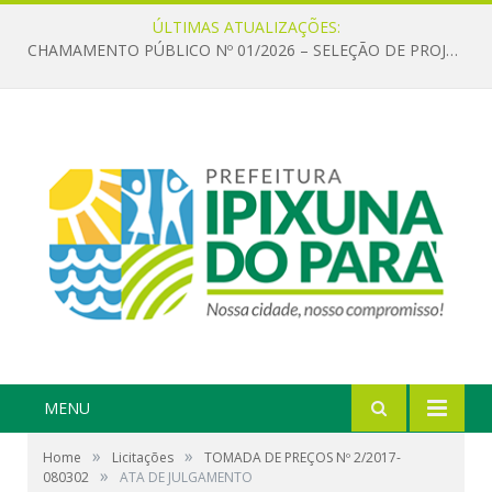
ÚLTIMAS ATUALIZAÇÕES:
CHAMAMENTO PÚBLICO Nº 01/2026 – SELEÇÃO DE PROJETOS PARA FIRMAR TERMO DE EXECUÇÃO CULTURAL COM RECURSOS DA POLÍTICA NACIONAL ALDIR BLANC DE FOMENTO À CULTURA – PNAB (LEI Nº 14.399/2022)
MENU
»
»
Home
Licitações
TOMADA DE PREÇOS Nº 2/2017-
»
080302
ATA DE JULGAMENTO