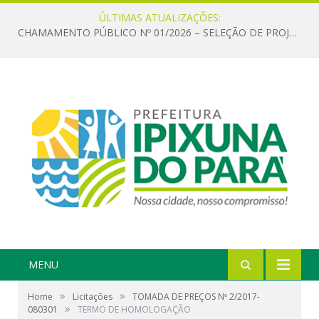
ÚLTIMAS ATUALIZAÇÕES:
CHAMAMENTO PÚBLICO Nº 01/2026 – SELEÇÃO DE PROJETOS PARA FIRMAR TERMO DE EXECUÇÃO CULTURAL COM RECURSOS DA POLÍTICA NACIONAL ALDIR BLANC DE FOMENTO À CULTURA – PNAB (LEI Nº 14.399/2022)
MENU
»
»
Home
Licitações
TOMADA DE PREÇOS Nº 2/2017-
»
080301
TERMO DE HOMOLOGAÇÃO