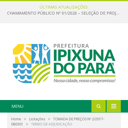
ÚLTIMAS ATUALIZAÇÕES:
CHAMAMENTO PÚBLICO Nº 01/2026 – SELEÇÃO DE PROJETOS PARA FIRMAR TERMO DE EXECUÇÃO CULTURAL COM RECURSOS DA POLÍTICA NACIONAL ALDIR BLANC DE FOMENTO À CULTURA – PNAB (LEI Nº 14.399/2022)
MENU
»
»
Home
Licitações
TOMADA DE PREÇOS Nº 2/2017-
»
080301
TERMO DE ADJUDICAÇÃO