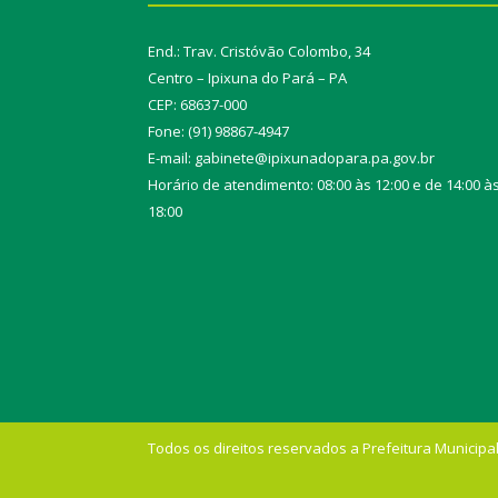
End.: Trav. Cristóvão Colombo, 34
Centro – Ipixuna do Pará – PA
CEP: 68637-000
Fone: (91) 98867-4947
E-mail: gabinete@ipixunadopara.pa.gov.br
Horário de atendimento: 08:00 às 12:00 e de 14:00 à
18:00
Todos os direitos reservados a Prefeitura Municipal