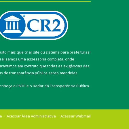
uito mais que
criar site
ou
sistema para prefeituras
!
ealizamos uma
assessoria
completa, onde
arantimos em contrato que todas as exigências das
eis de transparência pública
serão atendidas.
onheça o
PNTP
e o
Radar da Transparência Pública
te
Acessar Área Administrativa
Acessar Webmail