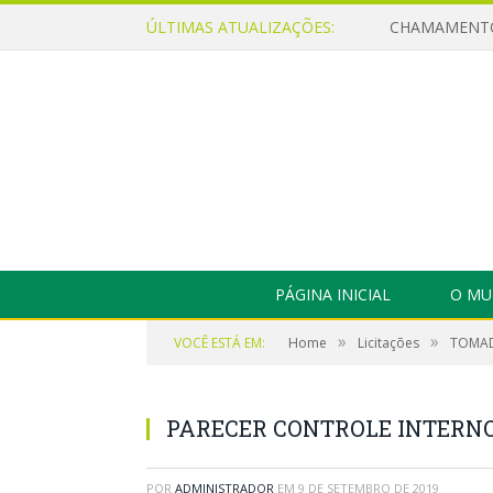
ÚLTIMAS ATUALIZAÇÕES:
PÁGINA INICIAL
O MU
»
»
VOCÊ ESTÁ EM:
Home
Licitações
TOMAD
PARECER CONTROLE INTERNO 
POR
ADMINISTRADOR
EM
9 DE SETEMBRO DE 2019