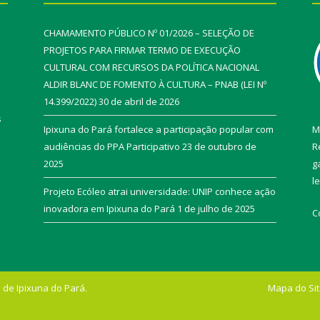
CHAMAMENTO PÚBLICO Nº 01/2026 – SELEÇÃO DE
PROJETOS PARA FIRMAR TERMO DE EXECUÇÃO
CULTURAL COM RECURSOS DA POLÍTICA NACIONAL
ALDIR BLANC DE FOMENTO À CULTURA – PNAB (LEI Nº
14.399/2022)
30 de abril de 2026
s
Ipixuna do Pará fortalece a participação popular com
M
audiências do PPA Participativo
23 de outubro de
R
2025
g
l
Projeto Ecóleo atrai universidade: UNIP conhece ação
inovadora em Ipixuna do Pará
1 de julho de 2025
C
 de Ipixuna do Pará.
Mapa do Si