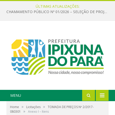
ÚLTIMAS ATUALIZAÇÕES:
CHAMAMENTO PÚBLICO Nº 01/2026 – SELEÇÃO DE PROJETOS PARA FIRMAR TERMO DE EXECUÇÃO CULTURAL COM RECURSOS DA POLÍTICA NACIONAL ALDIR BLANC DE FOMENTO À CULTURA – PNAB (LEI Nº 14.399/2022)
MENU
»
»
Home
Licitações
TOMADA DE PREÇOS Nº 2/2017-
»
080301
Anexo I – Itens