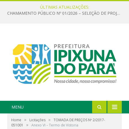
ÚLTIMAS ATUALIZAÇÕES:
CHAMAMENTO PÚBLICO Nº 01/2026 – SELEÇÃO DE PROJETOS PARA FIRMAR TERMO DE EXECUÇÃO CULTURAL COM RECURSOS DA POLÍTICA NACIONAL ALDIR BLANC DE FOMENTO À CULTURA – PNAB (LEI Nº 14.399/2022)
MENU
»
»
Home
Licitações
TOMADA DE PREÇOS Nº 2/2017-
»
051001
Anexo VI – Termo de Vistoria