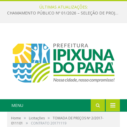
ÚLTIMAS ATUALIZAÇÕES:
CHAMAMENTO PÚBLICO Nº 01/2026 – SELEÇÃO DE PROJETOS PARA FIRMAR TERMO DE EXECUÇÃO CULTURAL COM RECURSOS DA POLÍTICA NACIONAL ALDIR BLANC DE FOMENTO À CULTURA – PNAB (LEI Nº 14.399/2022)
MENU
»
»
Home
Licitações
TOMADA DE PREÇOS Nº 2/2017-
»
011101
CONTRATO 20171119