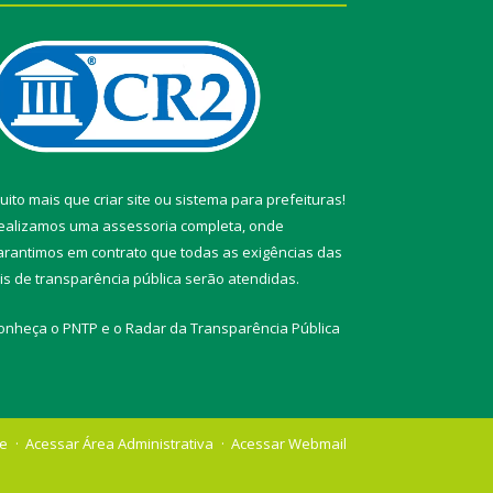
uito mais que
criar site
ou
sistema para prefeituras
!
ealizamos uma
assessoria
completa, onde
arantimos em contrato que todas as exigências das
eis de transparência pública
serão atendidas.
onheça o
PNTP
e o
Radar da Transparência Pública
te
Acessar Área Administrativa
Acessar Webmail