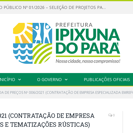
CHAMAMENTO PÚBLICO Nº 01/2026 – SELEÇÃO DE PROJETOS PARA FIRMAR TERMO DE EXECUÇÃO CULTURAL COM RECURSOS DA POLÍTICA NACIONAL ALDIR BLANC DE FOMENTO À CULTURA – PNAB (LEI Nº 14.399/2022)
NICÍPIO
O GOVERNO
PUBLICAÇÕES OFICIAIS
A DE PREÇOS Nº 006/2021 (CONTRATAÇÃO DE EMPRESA ESPECIALIZADA EMREF
021 (CONTRATAÇÃO DE EMPRESA
0
 E TEMATIZAÇÕES RÚSTICAS)