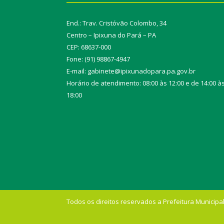
End.: Trav. Cristóvão Colombo, 34
Centro – Ipixuna do Pará – PA
CEP: 68637-000
Fone: (91) 98867-4947
E-mail: gabinete@ipixunadopara.pa.gov.br
Horário de atendimento: 08:00 às 12:00 e de 14:00 à
18:00
Todos os direitos reservados a Prefeitura Municipal