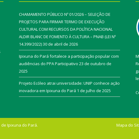
CHAMAMENTO PÚBLICO Nº 01/2026 – SELEÇÃO DE
PROJETOS PARA FIRMAR TERMO DE EXECUÇÃO
CULTURAL COM RECURSOS DA POLÍTICA NACIONAL
ALDIR BLANC DE FOMENTO À CULTURA – PNAB (LEI Nº
14.399/2022)
30 de abril de 2026
s
Ipixuna do Pará fortalece a participação popular com
M
audiências do PPA Participativo
23 de outubro de
R
2025
g
l
Projeto Ecóleo atrai universidade: UNIP conhece ação
inovadora em Ipixuna do Pará
1 de julho de 2025
C
 de Ipixuna do Pará.
Mapa do Si